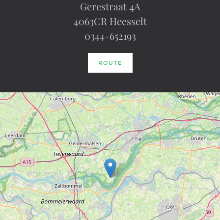
Gerestraat 4A
4063CR Heesselt
0344-652193
ROUTE