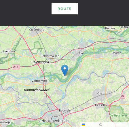
ROUTE
Leaflet
|
©
OpenStreetMap